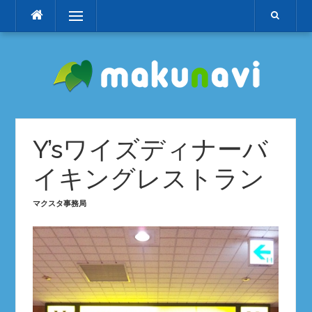
コ
メニュー
ン
テ
ン
ツ
へ
ス
キ
ッ
Y’sワイズディナーバ
プ
イキングレストラン
マクスタ事務局