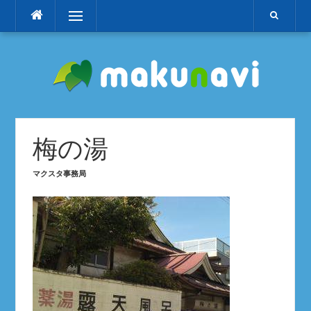
コ
メニュー
ン
テ
ン
ツ
へ
ス
キ
ッ
梅の湯
プ
マクスタ事務局